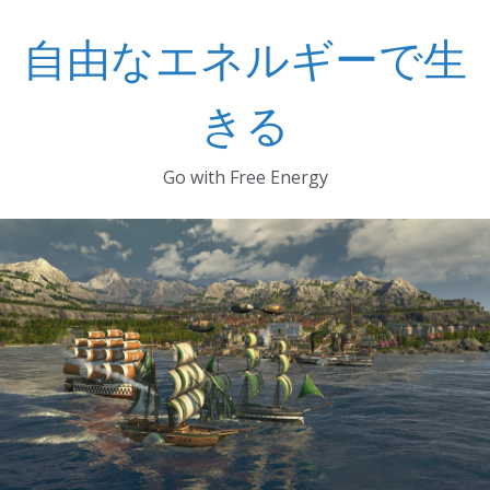
コ
自由なエネルギーで生
ン
テ
ン
きる
ツ
へ
Go with Free Energy
ス
キ
ッ
プ