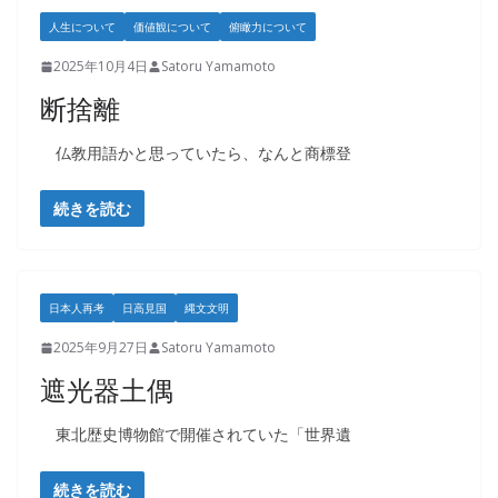
人生について
価値観について
俯瞰力について
2025年10月4日
Satoru Yamamoto
断捨離
仏教用語かと思っていたら、なんと商標登
続きを読む
日本人再考
日高見国
縄文文明
2025年9月27日
Satoru Yamamoto
遮光器土偶
東北歴史博物館で開催されていた「世界遺
続きを読む