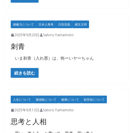
俯瞰力について
日本人再考
日高見国
縄文文明
2025年9月20日
Satoru Yamamoto
刺青
いま刺青（入れ墨）は、怖ーいヤーちゃん
続きを読む
人生について
価値観について
健康について
処世術について
2025年9月13日
Satoru Yamamoto
思考と人相