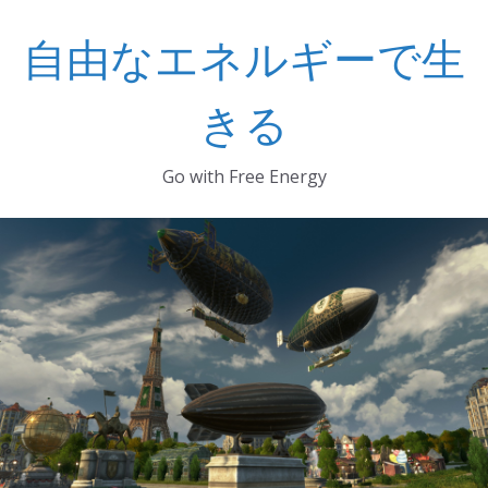
コ
自由なエネルギーで生
ン
テ
ン
きる
ツ
へ
Go with Free Energy
ス
キ
ッ
プ