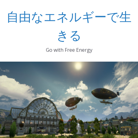
コ
自由なエネルギーで生
ン
テ
ン
きる
ツ
へ
Go with Free Energy
ス
キ
ッ
プ