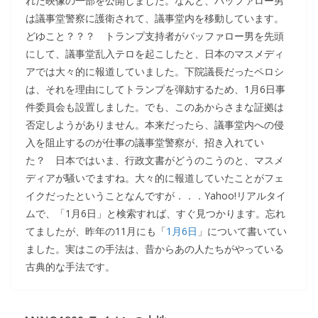
れた映像の一部を公開しました。なんと、バッファロー男
は議事堂警察に護衛されて、議事堂内を移動しています。
どゆこと？？？ トランプ支持者がバッファロー男を先頭
にして、議事堂乱入テロを起こしたと、日本のマスメディ
アでは大々的に報道していました。下院議長だったペロシ
は、それを理由にしてトランプを弾劾するため、1月6日事
件委員会も設置しました。でも、このあからさまな証拠は
否定しようがありません。本来だったら、議事堂内への侵
入を阻止するのが仕事の議事堂警察が、招き入れてい
た？ 日本ではいま、行政文書がどうのこうのと、マスメ
ディアが騒いでますね。大々的に報道していたことがフェ
イクだったということなんですが．．．Yahoo!リアルタイ
ムで、「1月6日」と検索すれば、すぐ見つかります。忘れ
てましたが、昨年の11月にも「
1月6日
」について書いてい
ました。実はこの手法は、昔からあの人たちがやっている
古典的な手法です。