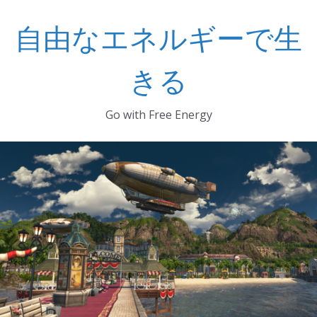
コ
自由なエネルギーで生
ン
テ
ン
きる
ツ
へ
Go with Free Energy
ス
キ
ッ
プ