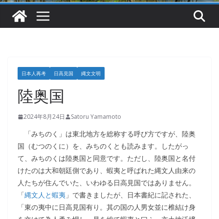
日本人再考
日高見国
縄文文明
陸奥国
2024年8月24日
Satoru Yamamoto
「みちのく」は東北地方を総称する呼び方ですが、陸奥
国（むつのくに）を、みちのくとも読みます。したがっ
て、みちのくは陸奥国と同意です。ただし、陸奥国と名付
けたのは大和朝廷側であり、蝦夷と呼ばれた縄文人由来の
人たちが住んでいた、いわゆる日高見国ではありません。
「
縄文人と蝦夷
」で書きましたが、日本書紀に記された、
「東の夷中に日高見国有り。其の国の人男女並に椎結け身