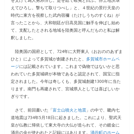
を文けて為人勇み悍し。是を総て蝦夷と曰ふ。亦土地沃壌
えてひろし。撃ちて取りつべし」と、４世紀の景行天皇の
時代に東方を視察した武内宿禰（たけしうちのすくね）が
言ったことから、大和朝廷が日高見国に触手を伸ばし始め
て、支配したとされる地域を陸奥国と呼んだものと私は解
釈しました。
陸奥国の国府として、724年に大野東人（おおののあずま
ひと）によって多賀城が創建されたと、
多賀城市ホームペ
ージ
には記載されています。これまで偽物ではないかと思
われていた多賀城碑が本物であると認定されて、国宝に指
定されました。今年は奇しくも、多賀城創建1300年に当た
ります。南門も再建されて、宮城県人としては喜ばしいか
ぎりです。
さて、前回書いた「
富士山噴火と地震
」の中で、畿内七
道地震は734年5月18日に起きました。これにより、聖武天
皇が仏教に帰依して東大寺の大仏が造られて、その鍍金に
涌谷の金が使われたと記録にはあります。
涌谷町のホーム