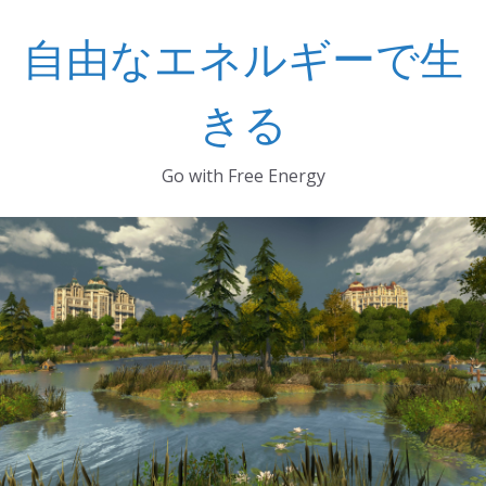
コ
自由なエネルギーで生
ン
テ
ン
きる
ツ
へ
Go with Free Energy
ス
キ
ッ
プ