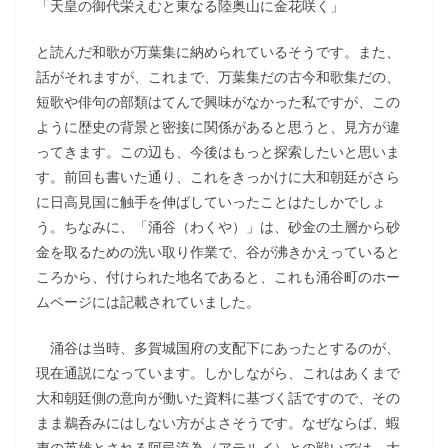
「天皇の御代栄えむと東なる陸奥山に金花咲く」
と読んだ和歌が万葉集に納められているそうです。また、
話がそれますが、これまで、万葉集だの古今和歌集だの、
短歌や俳句の部類はてんで興味がなかった私ですが、この
ように歴史の背景と密接に関係があると思うと、見方が違
ってきます。この辺も、今後はもっと探索したいと思いま
す。前回も書いた通り、これをきっかけに大和朝廷がさら
に日高見国に触手を伸ばしていったことはたしかでしょ
う。ちなみに、「涌谷（わくや）」は、砂金の土層から砂
金を取るための洗い取り作業で、谷が沸きかえっていると
ころから、付けられた地名であると、これも涌谷町のホー
ムページには記載されていました。
涌谷は当時、多賀城国府の支配下にあったとするのが、
現在通説になっています。しかしながら、これはあくまで
大和朝廷側の意向が働いた資料に基づく話ですので、その
まま鵜呑みにはしない方がよさそうです。なぜならば、蝦
夷の英雄とされる阿弖流為（アテルイ）との戦いでは、大