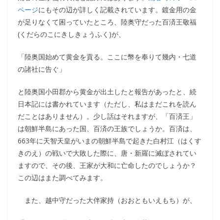
ページ
にもその辺が詳しく記載されています。鍍金用の金
が足りなくて困っていたところ、陸奥守だった百済王敬福
(くだらのこにきしきょうふく)が、
「陸奥国始めて黄金を貢る。ここに幣を奉りて幾内・七道
の諸社に告ぐ」
と陸奥国小田郡から黄金が出土したと報告があったと、続
日本記には書かれています（ただし、私はまだこれを読ん
だことはありません）。少し話はそれますが、「百済王」
は朝鮮半島にあった国、百済の王族でしょうか。百済は、
663年に天智天皇がいまの朝鮮半島で起きた白村江（はくす
きのえ）の戦いで大敗した際に、唐・新羅に滅ぼされてい
ますので、その後、王家が大和に亡命したのでしょうか？
この辺はまた調べてみます。
また、越中守だった大伴家持（おおともいえもち）が、