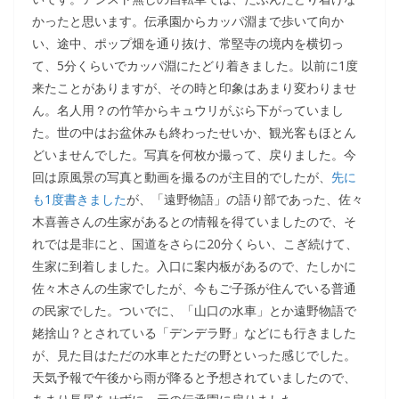
かったと思います。伝承園からカッパ淵まで歩いて向か
い、途中、ポップ畑を通り抜け、常堅寺の境内を横切っ
て、5分くらいでカッパ淵にたどり着きました。以前に1度
来たことがありますが、その時と印象はあまり変わりませ
ん。名人用？の竹竿からキュウリがぶら下がっていまし
た。世の中はお盆休みも終わったせいか、観光客もほとん
どいませんでした。写真を何枚か撮って、戻りました。今
回は原風景の写真と動画を撮るのが主目的でしたが、
先に
も1度書きました
が、「遠野物語」の語り部であった、佐々
木喜善さんの生家があるとの情報を得ていましたので、そ
れでは是非にと、国道をさらに20分くらい、こぎ続けて、
生家に到着しました。入口に案内板があるので、たしかに
佐々木さんの生家でしたが、今もご子孫が住んでいる普通
の民家でした。ついでに、「山口の水車」とか遠野物語で
姥捨山？とされている「デンデラ野」などにも行きました
が、見た目はただの水車とただの野といった感じでした。
天気予報で午後から雨が降ると予想されていましたので、