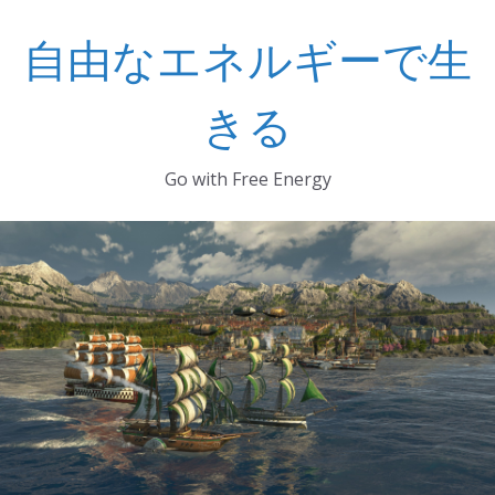
コ
自由なエネルギーで生
ン
テ
ン
きる
ツ
へ
Go with Free Energy
ス
キ
ッ
プ