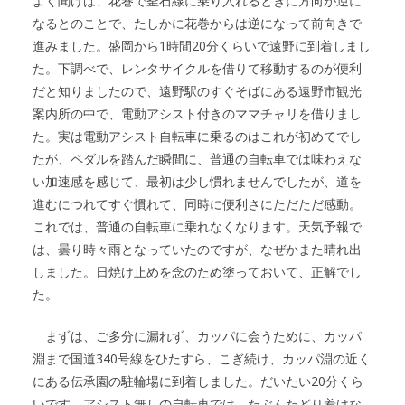
よく聞けば、花巻で釜石線に乗り入れるときに方向が逆に
なるとのことで、たしかに花巻からは逆になって前向きで
進みました。盛岡から1時間20分くらいで遠野に到着しまし
た。下調べで、レンタサイクルを借りて移動するのが便利
だと知りましたので、遠野駅のすぐそばにある遠野市観光
案内所の中で、電動アシスト付きのママチャリを借りまし
た。実は電動アシスト自転車に乗るのはこれが初めてでし
たが、ペダルを踏んだ瞬間に、普通の自転車では味わえな
い加速感を感じて、最初は少し慣れませんでしたが、道を
進むにつれてすぐ慣れて、同時に便利さにただただ感動。
これでは、普通の自転車に乗れなくなります。天気予報で
は、曇り時々雨となっていたのですが、なぜかまた晴れ出
しました。日焼け止めを念のため塗っておいて、正解でし
た。
まずは、ご多分に漏れず、カッパに会うために、カッパ
淵まで国道340号線をひたすら、こぎ続け、カッパ淵の近く
にある伝承園の駐輪場に到着しました。だいたい20分くら
いです。アシスト無しの自転車では、たぶんたどり着けな