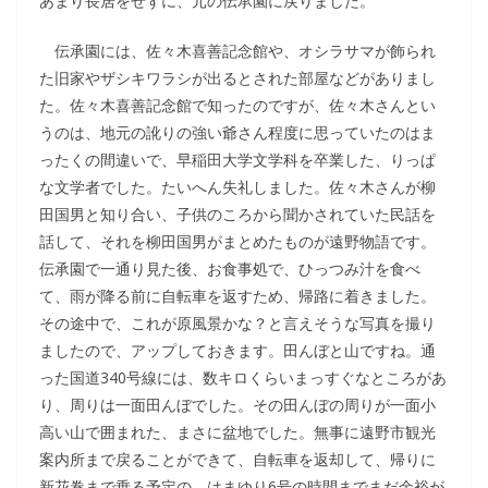
あまり長居をせずに、元の伝承園に戻りました。
伝承園には、佐々木喜善記念館や、オシラサマが飾られ
た旧家やザシキワラシが出るとされた部屋などがありまし
た。佐々木喜善記念館で知ったのですが、佐々木さんとい
うのは、地元の訛りの強い爺さん程度に思っていたのはま
ったくの間違いで、早稲田大学文学科を卒業した、りっぱ
な文学者でした。たいへん失礼しました。佐々木さんが柳
田国男と知り合い、子供のころから聞かされていた民話を
話して、それを柳田国男がまとめたものが遠野物語です。
伝承園で一通り見た後、お食事処で、ひっつみ汁を食べ
て、雨が降る前に自転車を返すため、帰路に着きました。
その途中で、これが原風景かな？と言えそうな写真を撮り
ましたので、アップしておきます。田んぼと山ですね。通
った国道340号線には、数キロくらいまっすぐなところがあ
り、周りは一面田んぼでした。その田んぼの周りが一面小
高い山で囲まれた、まさに盆地でした。無事に遠野市観光
案内所まで戻ることができて、自転車を返却して、帰りに
新花巻まで乗る予定の、はまゆり6号の時間までまだ余裕が