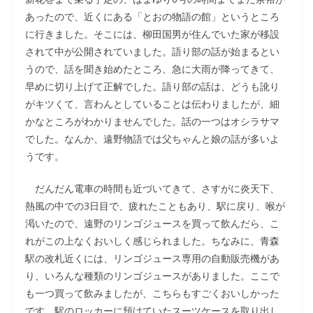
あったので、近くにある「とおの物語の館」というところ
に行きました。そこには、柳田国男が住んでいた家が移設
されて中が公開されていました。語り部の話が始まるとい
うので、話を聞き始めたところ、急に大雨が降ってきて、
早めに切り上げて正解でした。語り部の話は、どうも訛り
がキツくて、言わんとしていることは伝わりましたが、細
かなところがわかりませんでした。話の一つはオシラサマ
でした。なんか、遠野物語では父ちゃんと娘の話が多いよ
うです。
だんだん電車の時間も近づいてきて、さすがに炎天下、
熱風の中での3日目で、疲れたこともあり、駅に戻り、喉が
渇いたので、遠野のリンゴジュースを買って飲んだら、こ
れがこの上なくおいしく感じられました。ちなみに、青森
駅の改札近くには、リンゴジュース専用の自動販売機があ
り、いろんな種類のリンゴジュースがありました。ここで
も一つ買って飲みましたが、こちらもすごくおいしかった
です。駅のロッカーに預けていたスーツケースを取り出し