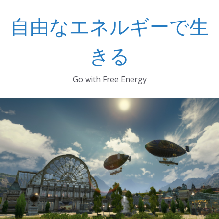
コ
自由なエネルギーで生
ン
テ
ン
きる
ツ
へ
Go with Free Energy
ス
キ
ッ
プ