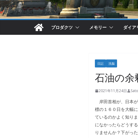
プロダクツ
メモリー
ダイア
日記
洗脳
石油の余
2021年11月24日
Sat
岸田首相が、日本が
標の１６０日を大幅に
ているのかよく知りま
になかったらどうする
りませんか？下がった