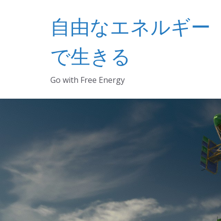
コ
自由なエネルギー
ン
テ
ン
で生きる
ツ
へ
Go with Free Energy
ス
キ
ッ
プ