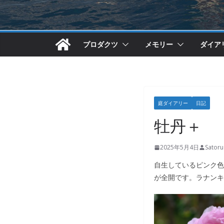
プロダクツ
メモリー
ダイア
庭ダイアリー
日記
牡丹＋
2025年5月4日
Sator
自生しているピンク色
が全開です。ラナンキ