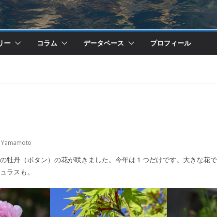
リー
コラム
データベース
プロフィール
u Yamamoto
の牡丹（ボタン）の花が咲きました。今年は１つだけです。大きな花で
ュラスも。