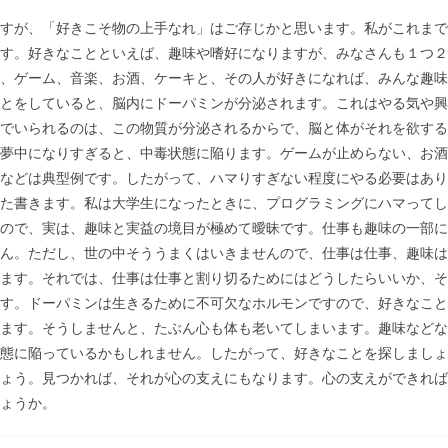
すが、「好きこそ物の上手なれ」はご存じかと思います。私がこれまで
す。好きなことといえば、趣味や嗜好になりますが、みなさんも１つ２
、ゲーム、音楽、お酒、ケーキと、その人が好きになれば、みんな趣味
とをしていると、脳内にドーパミンが分泌されます。これはやる気や興
でいられるのは、この物質が分泌されるからで、脳と体がそれを欲する
夢中になりすぎると、中毒状態に陥ります。ゲームが止めらない、お酒
などは典型例です。したがって、ハマりすぎない程度にやる必要はあり
た書きます。私は大学生になったときに、プログラミングにハマってし
ので、実は、趣味と実益の境目が極めて曖昧です。仕事も趣味の一部に
ん。ただし、世の中そううまくはいきませんので、仕事は仕事、趣味は
ます。それでは、仕事は仕事と割り切るためにはどうしたらいいか、そ
す。ドーパミンは生きるために不可欠なホルモンですので、好きなこと
ます。そうしませんと、たぶん心も体も老いてしまいます。趣味などな
態に陥っているかもしれません。したがって、好きなことを探しましょ
ょう。見つかれば、それが心の支えにもなります。心の支えができれば
ょうか。