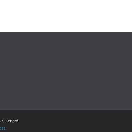
ts reserved.
ess
.