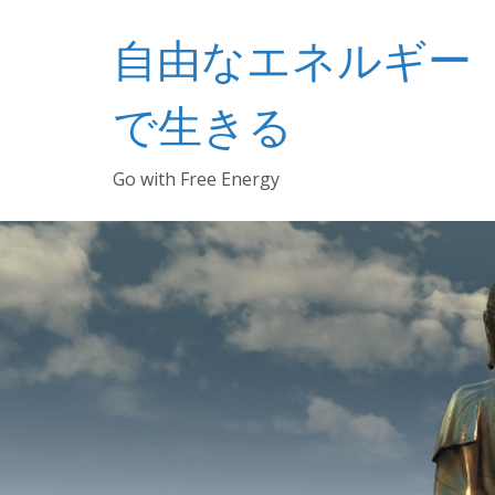
コ
自由なエネルギー
ン
テ
ン
で生きる
ツ
へ
Go with Free Energy
ス
キ
ッ
プ