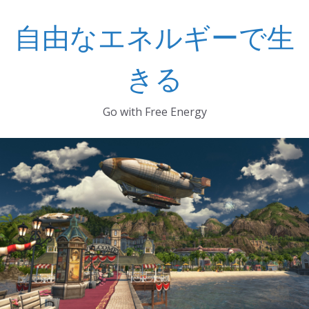
コ
自由なエネルギーで生
ン
テ
ン
きる
ツ
へ
Go with Free Energy
ス
キ
ッ
プ