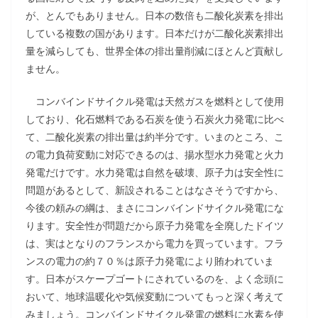
が、とんでもありません。日本の数倍も二酸化炭素を排出
している複数の国があります。日本だけが二酸化炭素排出
量を減らしても、世界全体の排出量削減にほとんど貢献し
ません。
コンバインドサイクル発電は天然ガスを燃料として使用
しており、化石燃料である石炭を使う石炭火力発電に比べ
て、二酸化炭素の排出量は約半分です。いまのところ、こ
の電力負荷変動に対応できるのは、揚水型水力発電と火力
発電だけです。水力発電は自然を破壊、原子力は安全性に
問題があるとして、新設されることはなさそうですから、
今後の頼みの綱は、まさにコンバインドサイクル発電にな
ります。安全性が問題だから原子力発電を全廃したドイツ
は、実はとなりのフランスから電力を買っています。フラ
ンスの電力の約７０％は原子力発電により賄われていま
す。日本がスケープゴートにされているのを、よく念頭に
おいて、地球温暖化や気候変動についてもっと深く考えて
みましょう。コンバインドサイクル発電の燃料に水素を使