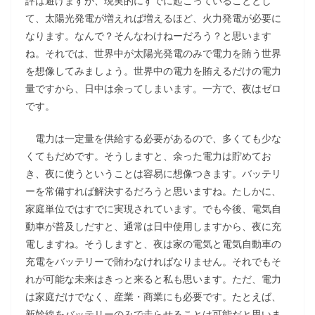
評は避けますが、現実的にすでに起こっていることとし
て、太陽光発電が増えれば増えるほど、火力発電が必要に
なります。なんで？そんなわけねーだろう？と思います
ね。それでは、世界中が太陽光発電のみで電力を賄う世界
を想像してみましょう。世界中の電力を賄えるだけの電力
量ですから、日中は余ってしまいます。一方で、夜はゼロ
です。
電力は一定量を供給する必要があるので、多くても少な
くてもだめです。そうしますと、余った電力は貯めてお
き、夜に使うということは容易に想像つきます。バッテリ
ーを常備すれば解決するだろうと思いますね。たしかに、
家庭単位ではすでに実現されています。でも今後、電気自
動車が普及しだすと、通常は日中使用しますから、夜に充
電しますね。そうしますと、夜は家の電気と電気自動車の
充電をバッテリーで賄わなければなりません。それでもそ
れが可能な未来はきっと来ると私も思います。ただ、電力
は家庭だけでなく、産業・商業にも必要です。たとえば、
新幹線をバッテリーのみで走らせることは可能だと思いま