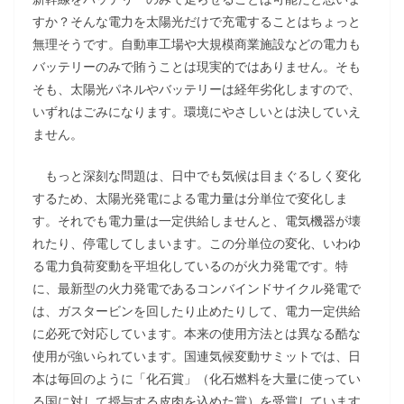
すか？そんな電力を太陽光だけで充電することはちょっと
無理そうです。自動車工場や大規模商業施設などの電力も
バッテリーのみで賄うことは現実的ではありません。そも
そも、太陽光パネルやバッテリーは経年劣化しますので、
いずれはごみになります。環境にやさしいとは決していえ
ません。
もっと深刻な問題は、日中でも気候は目まぐるしく変化
するため、太陽光発電による電力量は分単位で変化しま
す。それでも電力量は一定供給しませんと、電気機器が壊
れたり、停電してしまいます。この分単位の変化、いわゆ
る電力負荷変動を平坦化しているのが火力発電です。特
に、最新型の火力発電であるコンバインドサイクル発電で
は、ガスタービンを回したり止めたりして、電力一定供給
に必死で対応しています。本来の使用方法とは異なる酷な
使用が強いられています。国連気候変動サミットでは、日
本は毎回のように「化石賞」（化石燃料を大量に使ってい
る国に対して授与する皮肉を込めた賞）を受賞しています