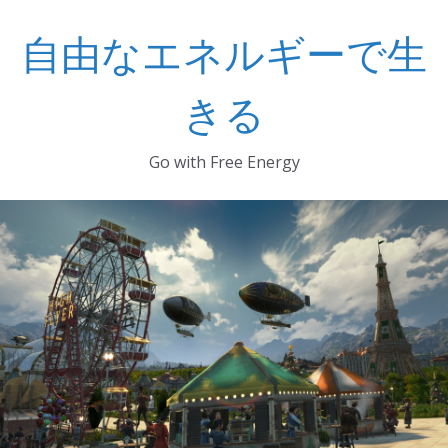
コ
自由なエネルギーで生
ン
テ
ン
きる
ツ
へ
Go with Free Energy
ス
キ
ッ
プ