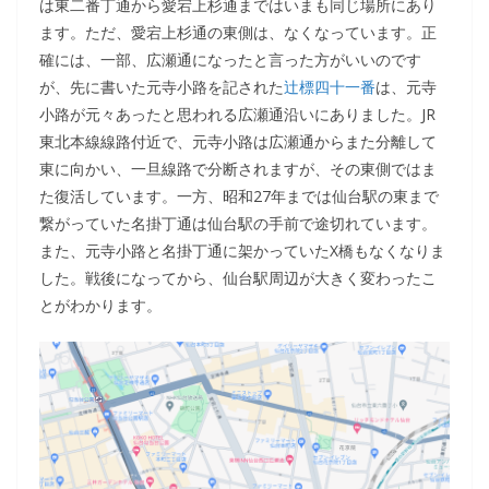
は東二番丁通から愛宕上杉通まではいまも同じ場所にあり
ます。ただ、愛宕上杉通の東側は、なくなっています。正
確には、一部、広瀬通になったと言った方がいいのです
が、先に書いた元寺小路を記された
辻標四十一番
は、元寺
小路が元々あったと思われる広瀬通沿いにありました。JR
東北本線線路付近で、元寺小路は広瀬通からまた分離して
東に向かい、一旦線路で分断されますが、その東側ではま
た復活しています。一方、昭和27年までは仙台駅の東まで
繋がっていた名掛丁通は仙台駅の手前で途切れています。
また、元寺小路と名掛丁通に架かっていたX橋もなくなりま
した。戦後になってから、仙台駅周辺が大きく変わったこ
とがわかります。