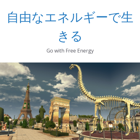
コ
自由なエネルギーで生
ン
テ
ン
きる
ツ
へ
Go with Free Energy
ス
キ
ッ
プ