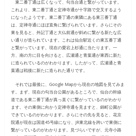
東二番丁通は広くなって、勾当台通と繋がっています。
これより、東二番丁通と定禅寺通が十字路で交叉するよう
になったようです。東二番丁通の東隣にある東三番丁通
は、定禅寺通にほぼ直角に繋げられています。さらにその
東を見ると、外記丁通と大仏前通が斜めに繋がる新たな広
い通りが造られています。これは仙台駅近くの東五番丁通
と繋がっています。現在の愛宕上杉通に当たります。一
方、南の方に目を向けると、広瀬通と青葉通が東西に新た
に造られているのがわかります。したがって、広瀬通と青
葉通は戦後に新たに造られた通りです。
それでは最後に、Google Mapから現在の地図を見てみま
す。まず、現在の勾当台公園があるところで、仙台の幹線
道である東二番丁通が真っ直ぐに繋がっているのがわかり
ます。その東側に向かう定禅寺通を見ますと、錦町公園が
できているのがわかります。さらにその先を見ると、花京
院通が現在は国道45号線になり、JR東北線を跨いで東側に
繋がっているのがわかります。見づらいですが、元寺小路