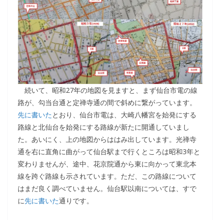
続いて、昭和27年の地図を見ますと、まず仙台市電の線
路が、勾当台通と定禅寺通の間で斜めに繋がっています。
先に書いた
とおり、仙台市電は、大崎八幡宮を始発にする
路線と北仙台を始発にする路線が新たに開通していまし
た。あいにく、上の地図からははみ出しています。光禅寺
通を右に直角に曲がって仙台駅まで行くところは昭和3年と
変わりませんが、途中、花京院通から東に向かって東北本
線を跨ぐ路線も示されています。ただ、この路線について
はまだ良く調べていません。仙台駅以南については、すで
に
先に書いた
通りです。