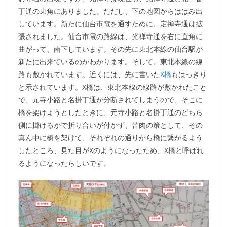
丁通の東角にありました。ただし、下の地図からははみ出
しています。新たに仙台市電を通すために、定禅寺通は拡
張されました。仙台市電の路線は、光禅寺通を右に直角に
曲がって、南下しています。その先に東北本線の仙台駅が
新たに出来ているのがわかります。そして、東北本線の線
路も敷かれています。近くには、先に書いた
X橋
もはっきり
と示されています。X橋は、東北本線の線路が敷かれたこと
で、元寺小路と名掛丁通が分断されてしまうので、そこに
橋を架けようとしたときに、元寺小路と名掛丁通のどちら
側に掛けるかで折り合いが付かず、苦肉の策として、その
真ん中に橋を架けて、それぞれの通りから橋に繋がるよう
したところ、見た目がXのようになったため、X橋と呼ばれ
るようになったらしいです。