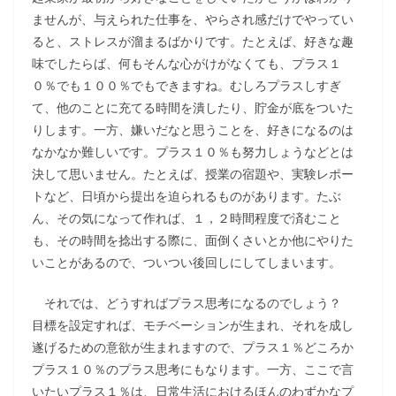
ませんが、与えられた仕事を、やらされ感だけでやってい
ると、ストレスが溜まるばかりです。たとえば、好きな趣
味でしたらば、何もそんな心がけがなくても、プラス１
０％でも１００％でもできますね。むしろプラスしすぎ
て、他のことに充てる時間を潰したり、貯金が底をついた
りします。一方、嫌いだなと思うことを、好きになるのは
なかなか難しいです。プラス１０％も努力しょうなどとは
決して思いません。たとえば、授業の宿題や、実験レポー
トなど、日頃から提出を迫られるものがあります。たぶ
ん、その気になって作れば、１，２時間程度で済むこと
も、その時間を捻出する際に、面倒くさいとか他にやりた
いことがあるので、ついつい後回しにしてしまいます。
それでは、どうすればプラス思考になるのでしょう？
目標を設定すれば、モチベーションが生まれ、それを成し
遂げるための意欲が生まれますので、プラス１％どころか
プラス１０％のプラス思考にもなります。一方、ここで言
いたいプラス１％は、日常生活におけるほんのわずかなプ