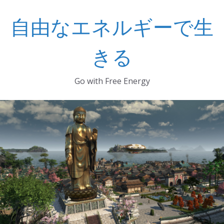
コ
自由なエネルギーで生
ン
テ
ン
きる
ツ
へ
Go with Free Energy
ス
キ
ッ
プ