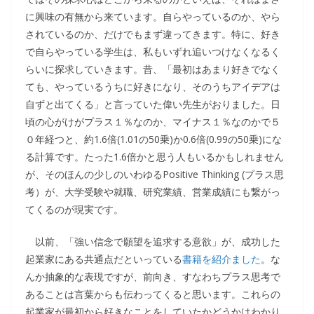
に興味の有無から来ています。自らやっているのか、やら
されているのか、だけでもまず違ってきます。特に、好き
で自らやっている学生は、私もいずれ追いつけなくなるく
らいに探求していきます。昔、「最初はあまり好きでなく
ても、やっているうちに好きになり、そのうちアイデアは
自ずと出てくる」と言っていた偉い先生がおりました。日
頃の心がけがプラス１％なのか、マイナス１％なのかで５
０年経つと、約1.6倍(1.01の50乗)か0.6倍(0.99の50乗)にな
る計算です。たった1.6倍かと思う人もいるかもしれません
が、そのほんの少しのいわゆるPositive Thinking (プラス思
考）が、大学受験や就職、研究業績、営業成績にも繋がっ
てくるのが現実です。
以前、「強い信念で願望を追求する意欲」が、成功した
起業家にある共通点だといっている
書籍を紹介ました
。な
んか抽象的な表現ですが、前向き、すなわちプラス思考で
あることは言葉からも伝わってくると思います。これらの
起業家が最初から好きなことをしていたかどうかはわかり