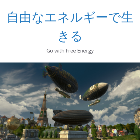
コ
自由なエネルギーで生
ン
テ
ン
きる
ツ
へ
Go with Free Energy
ス
キ
ッ
プ