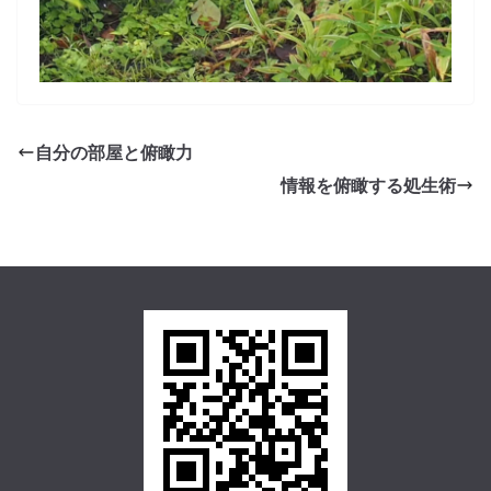
自分の部屋と俯瞰力
情報を俯瞰する処生術