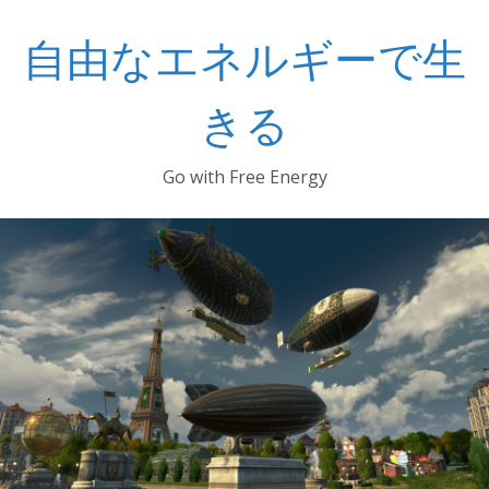
コ
自由なエネルギーで生
ン
テ
ン
きる
ツ
へ
Go with Free Energy
ス
キ
ッ
プ