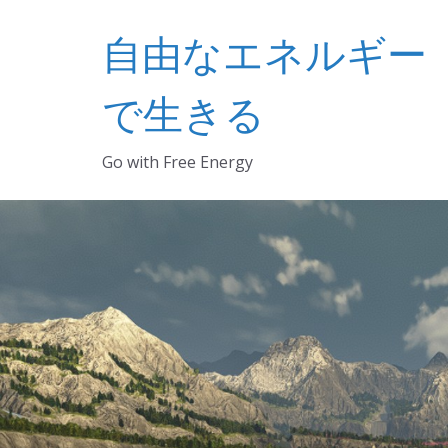
コ
自由なエネルギー
ン
テ
ン
で生きる
ツ
へ
Go with Free Energy
ス
キ
ッ
プ