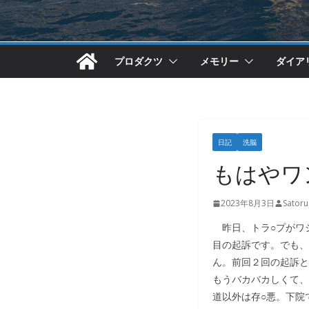
プロダクツ
メモリー
ダイア
日記
洗脳
もはやワ
2023年8月3日
Sator
昨日、トラ○プがワシ
目の起訴です。でも、
ん。前回２回の起訴と
もうバカバカしくて、
道以外は存○悪。下院