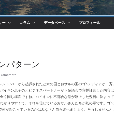
リー
コラム
データベース
プロフィール
ンパターン
u Yamamoto
ントンDCから起訴されたと米の国とおサルの国のゴ○メディアが一斉
バイキン息子の元ビジネスパートナーが下院議会で宣誓証言した内容は
全く同じ構図ですね。バイキンに不都合な話が浮上した翌日に決まって
わかりやすくて、それを信じているおサルさんたちが気の毒です。ゴ○
で何が起こっているのかはみなさん自ら調べましょう。そうしませんと