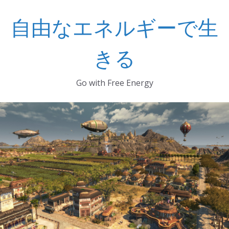
コ
自由なエネルギーで生
ン
テ
ン
きる
ツ
へ
Go with Free Energy
ス
キ
ッ
プ